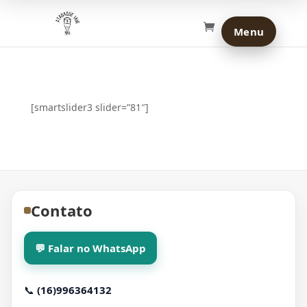
[smartslider3 slider=”81″]
Contato
💬 Falar no WhatsApp
📞
(16)996364132