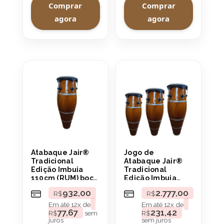
Comprar
Comprar
agora
agora
Atabaque Jair®
Jogo de
Tradicional
Atabaque Jair®
Edição Imbuia
Tradicional
110cm (RUM) boca
Edição Imbuia
9″ Aro
boca 9″ Aro
932,00
2.777,00
R$
R$
Confortável
Confortável
Em até
12
x de
Em até
12
x de
77,67
231,42
R$
sem
R$
juros
sem juros