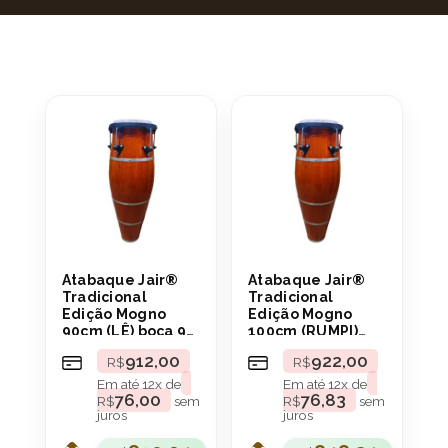
Atabaque Jair®
Atabaque Jair®
Tradicional
Tradicional
Edição Mogno
Edição Mogno
90cm (LÊ) boca 9″
100cm (RUMPI)
Aro Confortável
boca 9″ Aro
912,00
922,00
R$
R$
Confortável
Em até
12
x de
Em até
12
x de
76,00
76,83
R$
sem
R$
sem
juros
juros