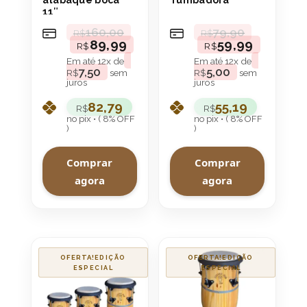
11″
160,00
79,90
R$
R$
89,99
59,99
R$
R$
Em até
12
x de
Em até
12
x de
7,50
5,00
R$
sem
R$
sem
juros
juros
82,79
55,19
R$
R$
no pix • ( 8% OFF
no pix • ( 8% OFF
)
)
Comprar
Comprar
agora
agora
OFERTA!
OFERTA!