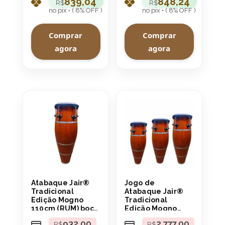
839,04
848,24
R$
R$
no pix • ( 8% OFF )
no pix • ( 8% OFF )
Comprar
Comprar
agora
agora
Atabaque Jair®
Jogo de
Tradicional
Atabaque Jair®
Edição Mogno
Tradicional
110cm (RUM) boca
Edição Mogno
9″ Aro
boca 9″ Aro
932,00
2.777,00
R$
R$