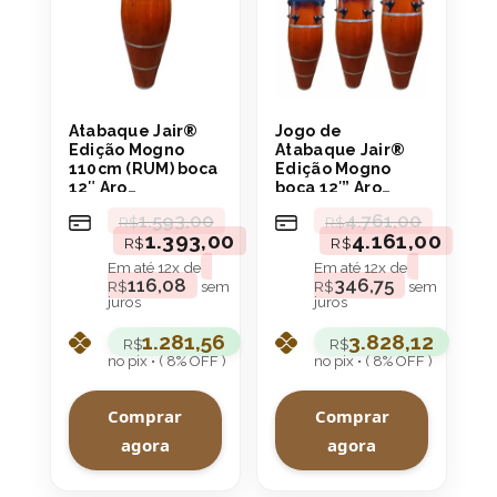
Atabaque Jair®
Jogo de
Edição Mogno
Atabaque Jair®
110cm (RUM) boca
Edição Mogno
12″ Aro
boca 12′” Aro
Confortável
Confortável
1.593,00
4.761,00
R$
R$
1.393,00
4.161,00
R$
R$
Em até
12
x de
Em até
12
x de
116,08
346,75
R$
sem
R$
sem
juros
juros
1.281,56
3.828,12
R$
R$
no pix • ( 8% OFF )
no pix • ( 8% OFF )
Comprar
Comprar
agora
agora