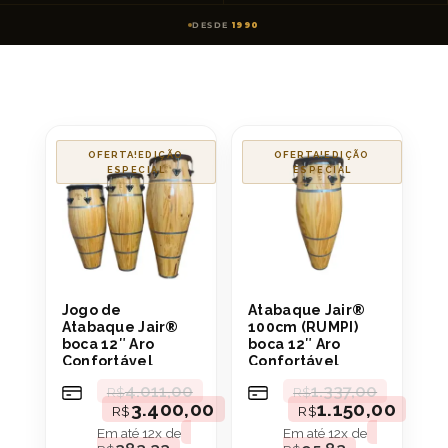
DESDE
1990
OFERTA!
OFERTA!
Jogo de
Atabaque Jair®
Atabaque Jair®
100cm (RUMPI)
boca 12″ Aro
boca 12″ Aro
Confortável
Confortável
4.011,00
1.337,00
R$
R$
3.400,00
1.150,00
R$
R$
Em até
12
x de
Em até
12
x de