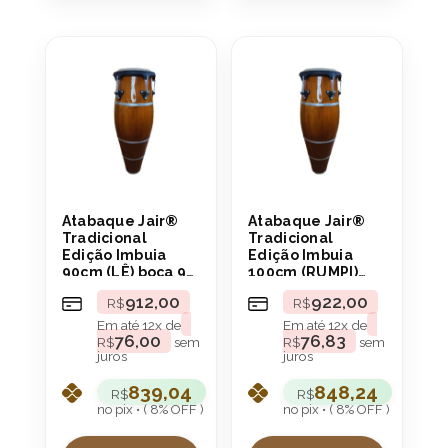
Atabaque Jair®
Atabaque Jair®
Tradicional
Tradicional
Edição Imbuia
Edição Imbuia
90cm (LÊ) boca 9″
100cm (RUMPI)
Aro Confortável
boca 9″ Aro
912,00
922,00
R$
R$
Confortável
Em até
12
x de
Em até
12
x de
76,00
76,83
R$
sem
R$
sem
juros
juros
839,04
848,24
R$
R$
no pix • ( 8% OFF )
no pix • ( 8% OFF )