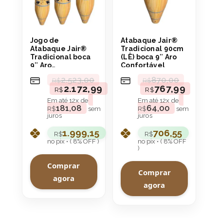
Jogo de
Atabaque Jair®
Atabaque Jair®
Tradicional 90cm
Tradicional boca
(LÊ) boca 9″ Aro
9″ Aro
Confortável
Confortável
2.523,00
870,00
R$
R$
2.172,99
767,99
R$
R$
Em até
12
x de
Em até
12
x de
181,08
64,00
R$
sem
R$
sem
juros
juros
1.999,15
706,55
R$
R$
no pix • ( 8% OFF )
no pix • ( 8% OFF
)
Comprar
Comprar
agora
agora