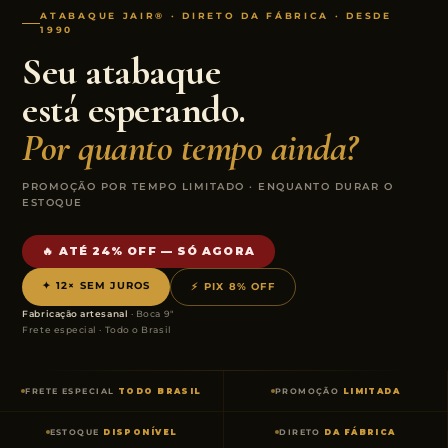
ATABAQUE JAIR® · DIRETO DA FÁBRICA · DESDE
1990
Seu atabaque
está esperando.
Por quanto tempo ainda?
PROMOÇÃO POR TEMPO LIMITADO · ENQUANTO DURAR O
ESTOQUE
🔥 ATÉ 24% OFF — SÓ AGORA
✦ 12× SEM JUROS
⚡ PIX 8% OFF
Fabricação artesanal
· Boca 9″
Frete especial · Todo o Brasil
FRETE ESPECIAL
TODO BRASIL
PROMOÇÃO
LIMITADA
ESTOQUE
DISPONÍVEL
DIRETO
DA FÁBRICA