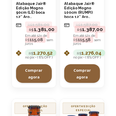
Atabaque Jair®
Atabaque Jair®
Edição Mogno
Edição Mogno
90cm (LÊ) boca
100cm (RUMPI)
12″ Aro
boca 12″ Aro
Confortável
Confortável
1.581,00
1.587,00
R$
R$
1.381,00
1.387,00
R$
R$
Em até
12
x de
Em até
12
x de
115,08
115,58
R$
sem
R$
sem
juros
juros
1.270,52
1.276,04
R$
R$
no pix • ( 8% OFF )
no pix • ( 8% OFF )
Comprar
Comprar
agora
agora
OFERTA!
OFERTA!