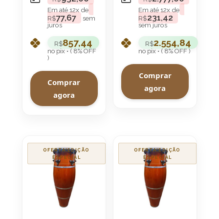
Confortável
Confortável
Em até
12
x de
Em até
12
x de
77,67
231,42
R$
sem
R$
juros
sem juros
857,44
2.554,84
R$
R$
no pix • ( 8% OFF
no pix • ( 8% OFF )
)
Comprar
Comprar
agora
agora
OFERTA!
OFERTA!