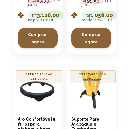
283,33
95,83
R$
sem
R$
sem
juros
juros
3.128,00
1.058,00
R$
R$
no pix • ( 8% OFF )
no pix • ( 8% OFF )
Comprar
Comprar
agora
agora
OFERTA!
OFERTA!
Aro Confortável 5
Suporte Para
furos para
Atabaque e
atabaque boca
Tumbadora