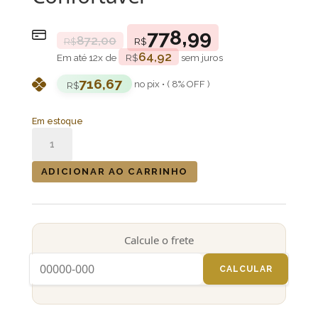
778,99
872,00
R$
R$
64,92
Em até
12
x de
R$
sem juros
716,67
no pix • ( 8% OFF )
R$
Em estoque
Atabaque
Jair®
Tradicional
ADICIONAR AO CARRINHO
100cm
(RUMPI)
boca
9"
Calcule o frete
Aro
Confortável
CALCULAR
quantidade