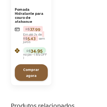
Pomada
Hidratante para
couro de
atabaque
37,99
R$
Em até
7
x de
5,43
R$
sem
juros
34,95
R$
no pix • ( 8% OFF
)
Comprar
agora
Produtos relacionados