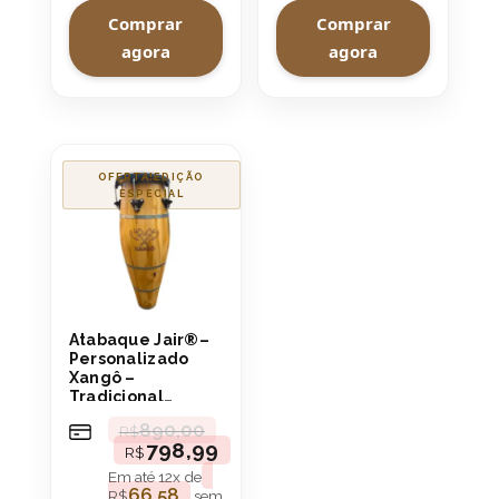
Comprar
Comprar
agora
agora
OFERTA!
Atabaque Jair®–
Personalizado
Xangô –
Tradicional
110cm (Rum) boca
890,00
R$
9″ Aro
798,99
R$
Confortável
Em até
12
x de
66,58
R$
sem