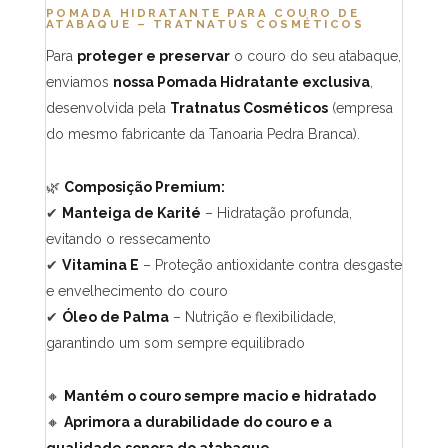
POMADA HIDRATANTE PARA COURO DE
ATABAQUE – TRATNATUS COSMÉTICOS
Para
proteger e preservar
o couro do seu atabaque,
enviamos
nossa Pomada Hidratante exclusiva
,
desenvolvida pela
Tratnatus Cosméticos
(empresa
do mesmo fabricante da Tanoaria Pedra Branca).
🌿
Composição Premium:
✔
Manteiga de Karité
– Hidratação profunda,
evitando o ressecamento
✔
Vitamina E
– Proteção antioxidante contra desgaste
e envelhecimento do couro
✔
Óleo de Palma
– Nutrição e flexibilidade,
garantindo um som sempre equilibrado
🔸
Mantém o couro sempre macio e hidratado
🔸
Aprimora a durabilidade do couro e a
qualidade sonora do atabaque