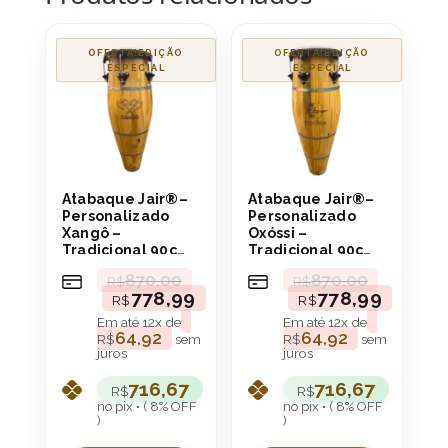
OFERTA!
OFERTA!
Atabaque Jair®–
Atabaque Jair®–
Personalizado
Personalizado
Xangô –
Oxóssi –
Tradicional 90cm
Tradicional 90cm
(LÊ) boca 9″ Aro
(LÊ) boca 9″ Aro
870,00
870,00
R$
R$
Confortável
Confortável
778,99
778,99
R$
R$
Em até
12
x de
Em até
12
x de
64,92
64,92
R$
sem
R$
sem
juros
juros
716,67
716,67
R$
R$
no pix • ( 8% OFF
no pix • ( 8% OFF
)
)