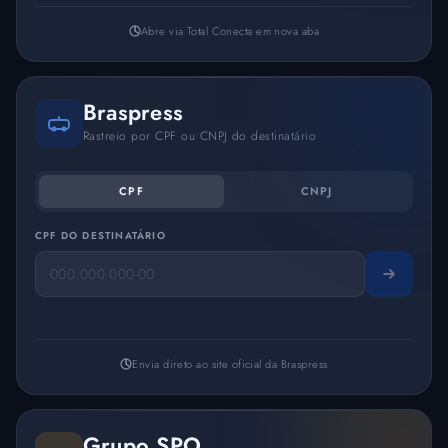
Abre via Total Conecta em nova aba
Braspress
Rastreio por CPF ou CNPJ do destinatário
CPF
CNPJ
CPF DO DESTINATÁRIO
Envia direto ao site oficial da Braspress
Grupo SPO