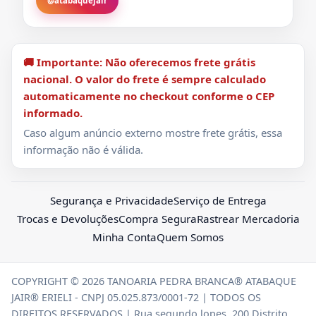
@atabaquejair
🚚 Importante: Não oferecemos frete grátis
nacional. O valor do frete é sempre calculado
automaticamente no checkout conforme o CEP
informado.
Caso algum anúncio externo mostre frete grátis, essa
informação não é válida.
Segurança e Privacidade
Serviço de Entrega
Trocas e Devoluções
Compra Segura
Rastrear Mercadoria
Minha Conta
Quem Somos
COPYRIGHT © 2026 TANOARIA PEDRA BRANCA® ATABAQUE
JAIR® ERIELI - CNPJ 05.025.873/0001-72 | TODOS OS
DIREITOS RESERVADOS | Rua segundo lopes ,200 Distrito