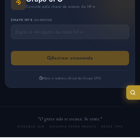
Consulte pela chave de acesso da NF-e
CHAVE NF-E
(44 DÍGITOS)
Rastrear encomenda
Abre o rastreio oficial do Grupo SPO
"O grave não se escuta. Se sente."
ATABAQUE JAIR · TANOARIA PEDRA BRANCA · DESDE 1990