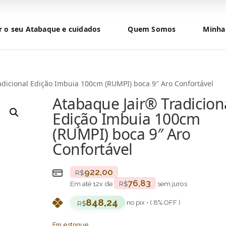
r o seu Atabaque e cuidados
Quem Somos
Minha
adicional Edição Imbuia 100cm (RUMPI) boca 9″ Aro Confortável
Atabaque Jair® Tradicion
Edição Imbuia 100cm
(RUMPI) boca 9″ Aro
Confortável
922,00
R$
76,83
Em até
12
x de
R$
sem juros
848,24
no pix • ( 8% OFF )
R$
Em estoque