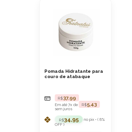
Pomada Hidratante para
couro de atabaque
37,99
R$
5,43
Em até
7
x de
R$
sem juros
34,95
no pix • ( 8%
R$
OFF )