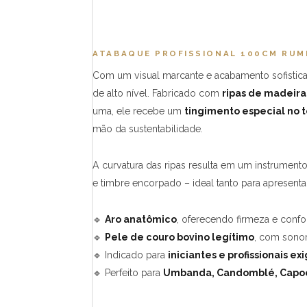
ATABAQUE PROFISSIONAL 100CM RUMP
Com um visual marcante e acabamento sofisticad
de alto nível. Fabricado com
ripas de madeira
uma, ele recebe um
tingimento especial no 
mão da sustentabilidade.
A curvatura das ripas resulta em um instrume
e timbre encorpado – ideal tanto para apresenta
🔹
Aro anatômico
, oferecendo firmeza e confo
🔹
Pele de couro bovino legítimo
, com sonor
🔹 Indicado para
iniciantes e profissionais ex
🔹 Perfeito para
Umbanda, Candomblé, Capoe