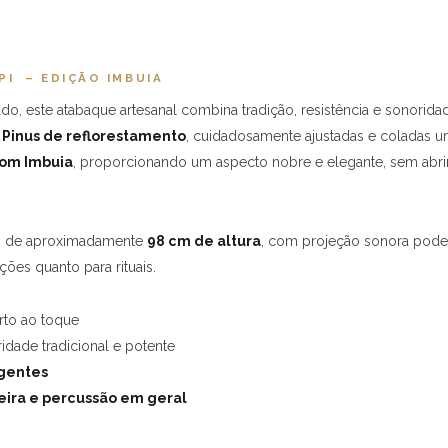
I – EDIÇÃO IMBUIA
o, este atabaque artesanal combina tradição, resistência e sonorida
 Pinus de reflorestamento
, cuidadosamente ajustadas e coladas u
tom Imbuia
, proporcionando um aspecto nobre e elegante, sem abri
nto de aproximadamente
98 cm de altura
, com projeção sonora pode
ções quanto para rituais.
rto ao toque
idade tradicional e potente
igentes
ira e percussão em geral