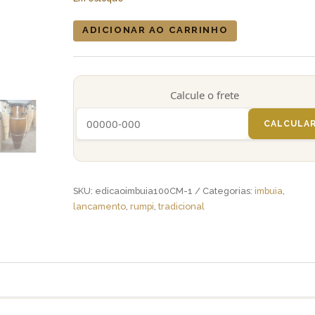
Atabaque
ADICIONAR AO CARRINHO
Jair®
Tradicional
Edição
Imbuia
Calcule o frete
100cm
(RUMPI)
CALCULA
boca
9"
Aro
Confortável
quantidade
SKU:
edicaoimbuia100CM-1
Categorias:
imbuia
,
lancamento
,
rumpi
,
tradicional