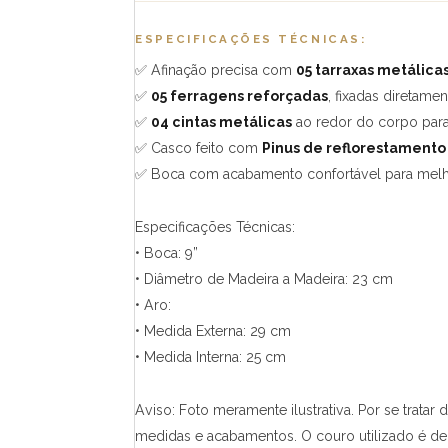
ESPECIFICAÇÕES TÉCNICAS:
✅ Afinação precisa com
05 tarraxas metálica
✅
05 ferragens reforçadas
, fixadas diretame
✅
04 cintas metálicas
ao redor do corpo para 
✅ Casco feito com
Pinus de reflorestamento
✅ Boca com acabamento confortável para mel
Especificações Técnicas:
• Boca: 9”
• Diâmetro de Madeira a Madeira: 23 cm
• Aro:
• Medida Externa: 29 cm
• Medida Interna: 25 cm
Aviso: Foto meramente ilustrativa. Por se trat
medidas e acabamentos. O couro utilizado é de 