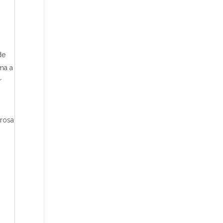
de
ma a
r
rosa