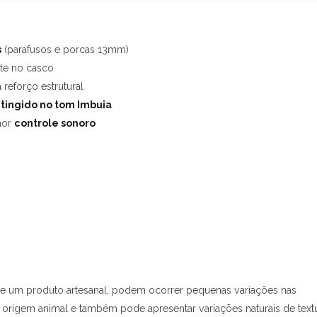
s
(parafusos e porcas 13mm)
nte no casco
reforço estrutural
 tingido no tom Imbuia
hor
controle sonoro
ar de um produto artesanal, podem ocorrer pequenas variações nas
origem animal e também pode apresentar variações naturais de textu