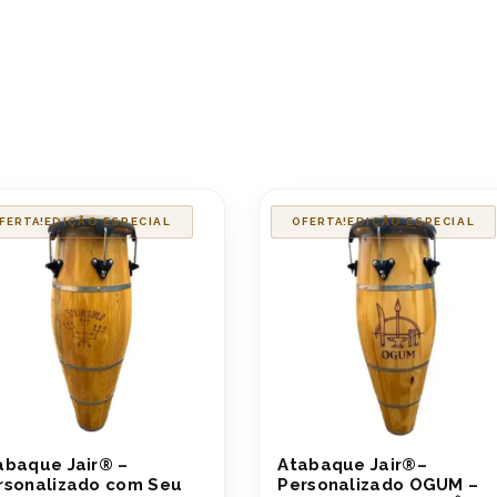
FERTA!
OFERTA!
abaque Jair® –
Atabaque Jair®–
rsonalizado com Seu
Personalizado OGUM –