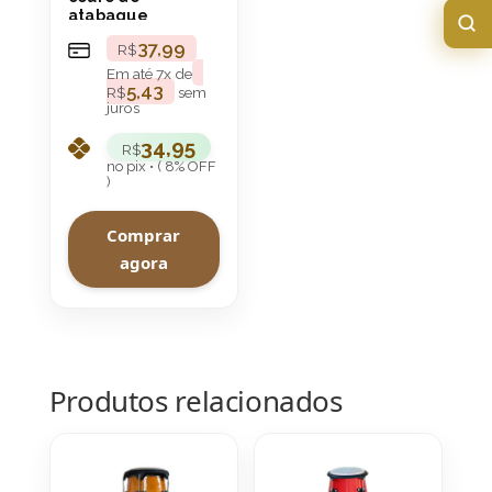
atabaque
37,99
R$
Em até
7
x de
5,43
R$
sem
juros
34,95
R$
no pix • ( 8% OFF
)
Comprar
agora
Produtos relacionados