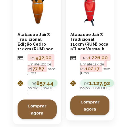
Atabaque Jair®
Atabaque Jair®
Tradicional
Tradicional
Edição Cedro
110cm (RUM) boca
110cm (RUM) boca
9″Laca Vermelho
9″ Aro
Aro Confortável
932,00
1.226,00
R$
R$
Confortável
Em até
12
x de
Em até
12
x de
77,67
102,17
R$
sem
R$
sem
juros
juros
857,44
1.127,92
R$
R$
no pix • ( 8% OFF
no pix • ( 8% OFF )
)
Comprar
Comprar
agora
agora