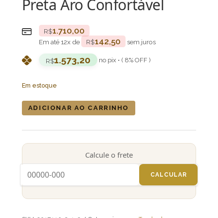
Preta Aro Confortável
1.710,00
R$
142,50
Em até
12
x de
R$
sem juros
1.573,20
no pix • ( 8% OFF )
R$
Em estoque
Atabaque
ADICIONAR AO CARRINHO
Jair®
110cm
(RUM)boca
12"
Laqueada
Calcule o frete
Preta
Aro
CALCULAR
Confortável
quantidade