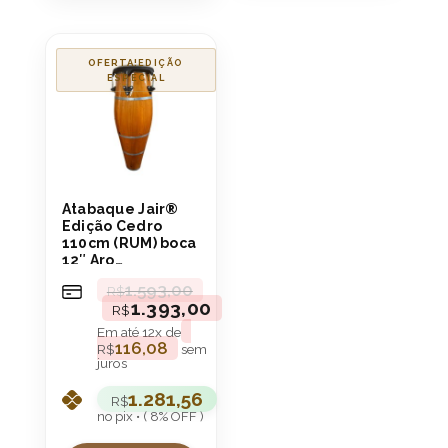
OFERTA!
Atabaque Jair®
Edição Cedro
110cm (RUM) boca
12″ Aro
Confortável
1.593,00
R$
1.393,00
R$
Em até
12
x de
116,08
R$
sem
juros
1.281,56
R$
no pix • ( 8% OFF )