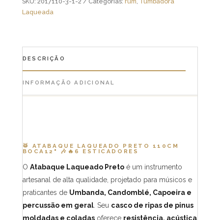
SKU:
2017110-3-1-2
Categorias:
rum
,
Tumbadora
Laqueada
DESCRIÇÃO
INFORMAÇÃO ADICIONAL
🥁 ATABAQUE LAQUEADO PRETO 110CM
BOCA12"
🎶🔥
6 ESTICADORES
O
Atabaque Laqueado Preto
é um instrumento
artesanal de alta qualidade, projetado para músicos e
praticantes de
Umbanda, Candomblé, Capoeira e
percussão em geral
. Seu
casco de ripas de pinus
moldadas e coladas
oferece
resistência, acústica