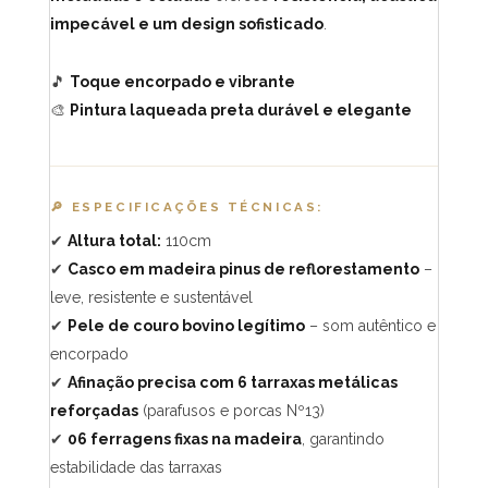
impecável e um design sofisticado
.
🎵
Toque encorpado e vibrante
🎨
Pintura laqueada preta durável e elegante
🔎 ESPECIFICAÇÕES TÉCNICAS:
✔
Altura total:
110cm
✔
Casco em madeira pinus de reflorestamento
–
leve, resistente e sustentável
✔
Pele de couro bovino legítimo
– som autêntico e
encorpado
✔
Afinação precisa com 6 tarraxas metálicas
reforçadas
(parafusos e porcas Nº13)
✔
06 ferragens fixas na madeira
, garantindo
estabilidade das tarraxas