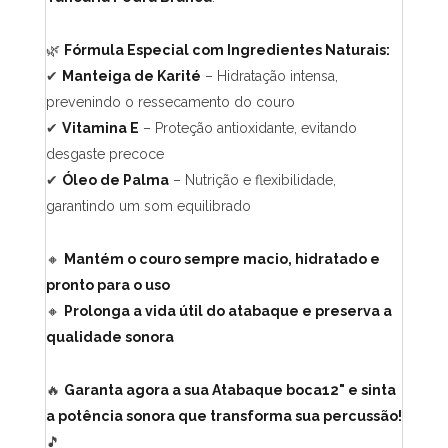
🌿
Fórmula Especial com Ingredientes Naturais:
✔
Manteiga de Karité
– Hidratação intensa,
prevenindo o ressecamento do couro
✔
Vitamina E
– Proteção antioxidante, evitando
desgaste precoce
✔
Óleo de Palma
– Nutrição e flexibilidade,
garantindo um som equilibrado
🔸
Mantém o couro sempre macio, hidratado e
pronto para o uso
🔸
Prolonga a vida útil do atabaque e preserva a
qualidade sonora
🔥
Garanta agora a sua Atabaque boca12" e sinta
a potência sonora que transforma sua percussão!
🎵