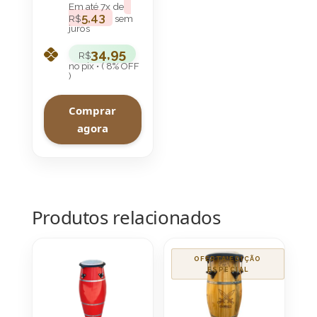
Em até
7
x de
5,43
R$
sem
juros
34,95
R$
no pix • ( 8% OFF
)
Comprar
agora
Produtos relacionados
OFERTA!