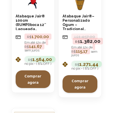
Atabaque Jair®
Atabaque Jair®–
100cm
Personalizado
(RUMPI)boca 12″
Ogum –
Laqueada
Tradicional
Vermelho Aro
100cm (Rumpi)
1.700,00
1.457,00
R$
R$
Confortável
boca 12″ Aro
1.382,00
R$
Confortável
Em até
12
x de
141,67
R$
Em até
12
x de
sem juros
115,17
R$
sem
juros
1.564,00
R$
1.271,44
no pix • ( 8% OFF )
R$
no pix • ( 8% OFF )
Comprar
Comprar
agora
agora