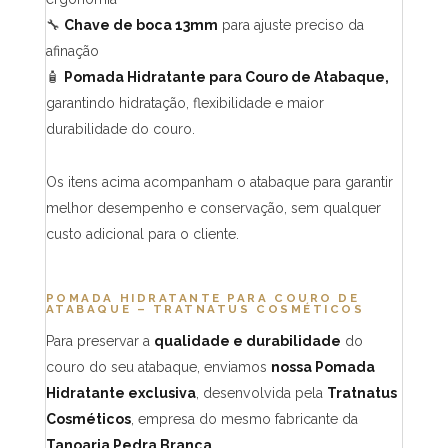
🔧
Chave de boca 13mm
para ajuste preciso da
afinação
🧴
Pomada Hidratante para Couro de Atabaque,
garantindo hidratação, flexibilidade e maior
durabilidade do couro.
Os itens acima acompanham o atabaque para garantir
melhor desempenho e conservação, sem qualquer
custo adicional para o cliente.
POMADA HIDRATANTE PARA COURO DE
ATABAQUE – TRATNATUS COSMÉTICOS
Para preservar a
qualidade e durabilidade
do
couro do seu atabaque, enviamos
nossa Pomada
Hidratante exclusiva
, desenvolvida pela
Tratnatus
Cosméticos
, empresa do mesmo fabricante da
Tanoaria Pedra Branca
.