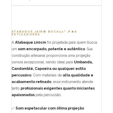
ATABAQUE JAIR® BOCA12"
🎶🔥
6
ESTICADORES
A
Atabaque 100cm
foi projetada para quem busca
um
som encorpado, potente e autêntico
. Sua
construção artesanal proporciona uma projeção
sonora excepcional, sendo ideal para
Umbanda,
Candomblé, Capoeira ou qualquer estilo
percussivo
. Com materiais de
alta qualidade e
acabamento refinado
, esse instrumento atende
tanto
profissionais exigentes quanto iniciantes
apaixonados
pela percussão.
✅
Som espetacular com ótima projeção