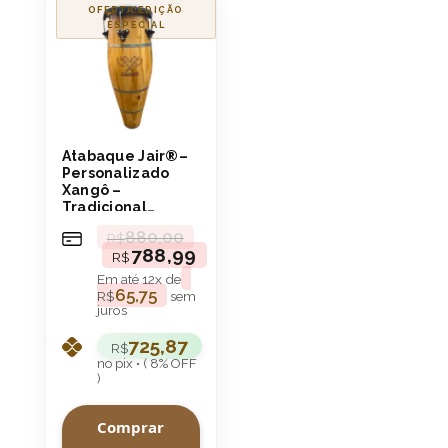
OFERTA!
Atabaque Jair®–
Personalizado
Xangô –
Tradicional
100cm (RUMPI)
880,00
R$
boca 9″ Aro
788,99
R$
Confortável
Em até
12
x de
65,75
R$
sem
juros
725,87
R$
no pix • ( 8% OFF
)
Comprar