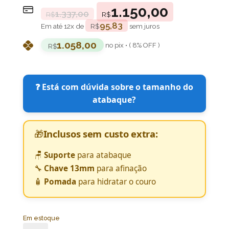
1.150,00
1.337,00
R$
R$
95,83
Em até
12
x de
R$
sem juros
1.058,00
no pix • ( 8% OFF )
R$
❓ Está com dúvida sobre o tamanho do
atabaque?
🎁
Inclusos sem custo extra:
🪑
Suporte
para atabaque
🔧
Chave 13mm
para afinação
🧴
Pomada
para hidratar o couro
Em estoque
Atabaque