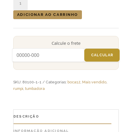
Jair®
100cm
ADICIONAR AO CARRINHO
(RUMPI)
boca
12"
Aro
Calcule o frete
Confortável
quantidade
CALCULAR
SKU:
80100-1-1
Categorias:
boca12
,
Mais vendido
,
rumpi
,
tumbadora
DESCRIÇÃO
INFORMAÇÃO ADICIONAL