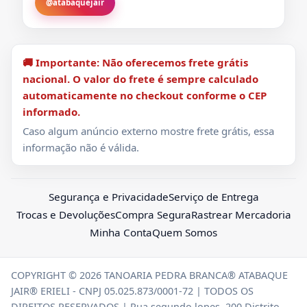
@atabaquejair
🚚 Importante: Não oferecemos frete grátis
nacional. O valor do frete é sempre calculado
automaticamente no checkout conforme o CEP
informado.
Caso algum anúncio externo mostre frete grátis, essa
informação não é válida.
Segurança e Privacidade
Serviço de Entrega
Trocas e Devoluções
Compra Segura
Rastrear Mercadoria
Minha Conta
Quem Somos
COPYRIGHT © 2026 TANOARIA PEDRA BRANCA® ATABAQUE
JAIR® ERIELI - CNPJ 05.025.873/0001-72 | TODOS OS
DIREITOS RESERVADOS | Rua segundo lopes ,200 Distrito